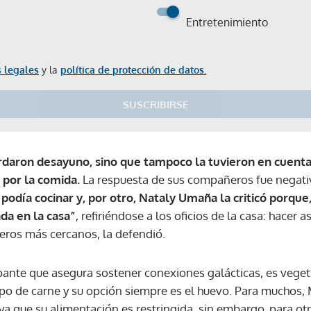
Entretenimiento
 legales
y la
política de protección de datos.
SUSCRIBIRSE
Gracias por suscribirte a nuestro boletín.
rdaron desayuno, sino que tampoco la tuvieron en cuenta
ACEPTAR
 por la comida.
La respuesta de sus compañeros fue negativ
 podía cocinar y, por otro, Nataly Umaña la criticó porque
da en la casa”
, refiriéndose a los oficios de la casa: hacer a
eros más cercanos, la defendió.
ante que asegura sostener conexiones galácticas, es vegetar
o de carne y su opción siempre es el huevo. Para muchos, 
a que su alimentación es restringida, sin embargo, para otr