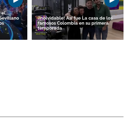
 el
Sevillano
¡Inolvidable! Así fue La casa de los
os
famosos Colombia en su primera
temporada