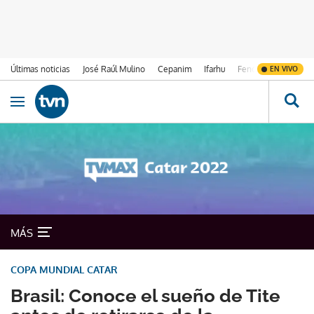
Últimas noticias
José Raúl Mulino
Cepanim
Ifarhu
Fenómeno de El Ni
EN VIVO
Ir al contenido
Obrir navegació
MÁS
COPA MUNDIAL CATAR
Brasil: Conoce el sueño de Tite