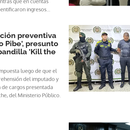
entras que en cuentas
dentificaron ingresos
s de dólares.
ción preventiva
o Pibe', presunto
andilla 'Kill the
impuesta luego de que el
prehensión del imputado y
n de cargos presentada
che, del Ministerio Público.