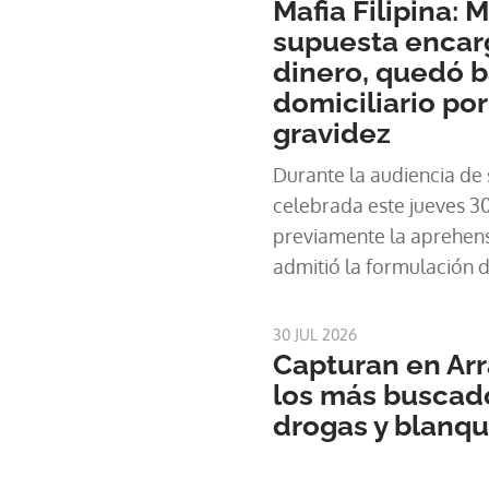
Mafia Filipina: 
supuesta encarg
dinero, quedó b
domiciliario po
gravidez
Durante la audiencia de s
celebrada este jueves 30 
previamente la aprehens
admitió la formulación 
el Ministerio Público, re
Linda D
30 JUL 2026
Capturan en Arr
los más buscado
drogas y blanqu