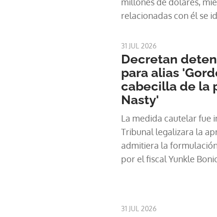
millones de dólares, mi
relacionadas con él se i
superiores a 5.7 millone
31 JUL 2026
Decretan deten
para alias 'Gord
cabecilla de la p
Nasty'
La medida cautelar fue 
Tribunal legalizara la a
admitiera la formulació
por el fiscal Yunkle Boni
31 JUL 2026