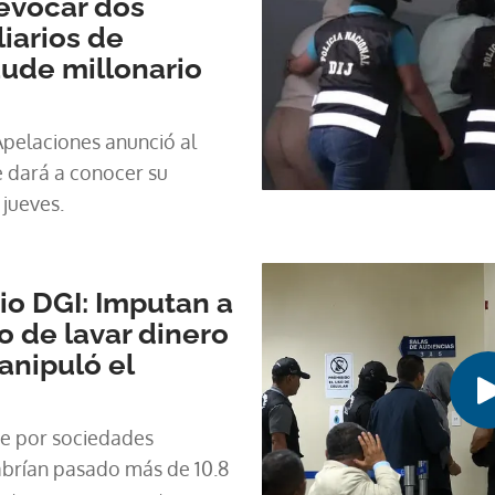
evocar dos
iarios de
aude millonario
Apelaciones anunció al
e dará a conocer su
 jueves.
io DGI: Imputan a
 de lavar dinero
anipuló el
ue por sociedades
abrían pasado más de 10.8