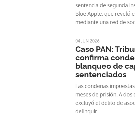
sentencia de segunda ins
Blue Apple, que reveló 
mediante una red de soc
bancarias para la adjudi
infraestructura pública 
04 JUN 2026
Caso PAN: Tribu
confirma conde
blanqueo de cap
sentenciados
Las condenas impuestas
meses de prisión. A dos 
excluyó el delito de asoc
delinquir.