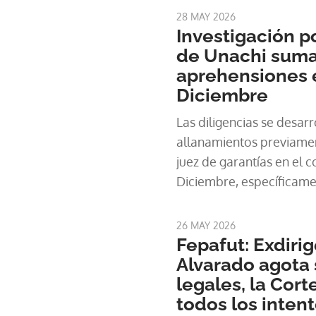
28 MAY 2026
Investigación p
de Unachi sum
aprehensiones e
Diciembre
Las diligencias se desar
allanamientos previamen
juez de garantías en el 
Diciembre, específicamen
aprehendidos. Durante lo
autoridades ubicaron in
26 MAY 2026
Fepafut: Exdirig
Alvarado agota 
legales, la Cort
todos los intent