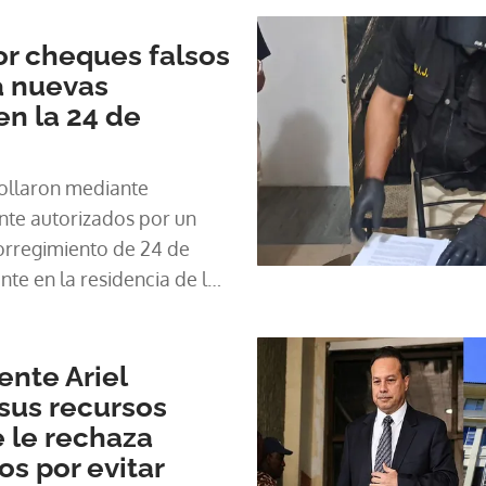
or cheques falsos
a nuevas
n la 24 de
rollaron mediante
te autorizados por un
corregimiento de 24 de
te en la residencia de los
s operativos, las
ente Ariel
sus recursos
e le rechaza
os por evitar