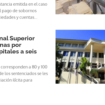
tancia emitida en el caso
el pago de sobornos
iedades y cuentas
cación de contratos de
dur
nal Superior
nas por
itales a seis
 corresponden a 80 y 100
de los sentenciados se les
iación ilícita para