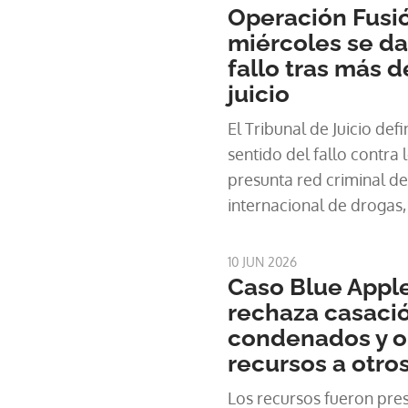
Operación Fusió
miércoles se da
fallo tras más 
juicio
El Tribunal de Juicio defi
sentido del fallo contra
presunta red criminal de
internacional de drogas,
otros delitos vinculados
Aeropuerto Intern
10 JUN 2026
Caso Blue Appl
rechaza casació
condenados y o
recursos a otro
Los recursos fueron pre