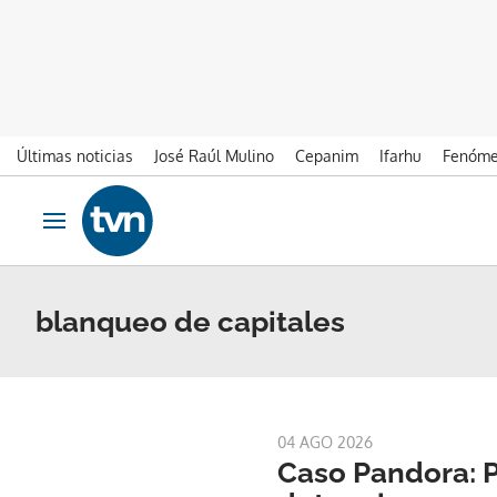
Últimas noticias
José Raúl Mulino
Cepanim
Ifarhu
Fenóme
Ir al contenido
Obrir navegació
blanqueo de capitales
04 AGO 2026
Caso Pandora: 