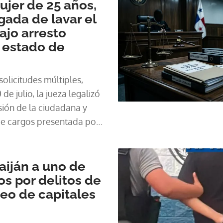
Mujer de 25 años,
ada de lavar el
ajo arresto
r estado de
olicitudes múltiples,
de julio, la jueza legalizó
ión de la ciudadana y
de cargos presentada por
presentado por la fiscal
aiján a uno de
s por delitos de
eo de capitales