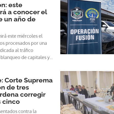
n: este
rá a conocer el
de un año de
nirá este miércoles el
 los procesados por una
dicada al tráfico
 blanqueo de capitales y
 a operaciones en el
e: Corte Suprema
n de tres
rdena corregir
s cinco
sentados contra la