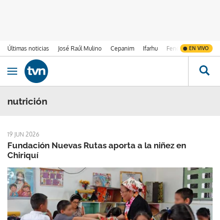
Últimas noticias
José Raúl Mulino
Cepanim
Ifarhu
Fenómeno de El Ni
EN VIVO
Ir al contenido
Obrir navegació
nutrición
19 JUN 2026
Fundación Nuevas Rutas aporta a la niñez en
Chiriquí