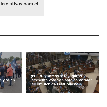
iniciativas para el
¿El PRD y Vamos se la jugarán?:
n y salen
Inminente votación para conformar
la Comisión de Presupuesto