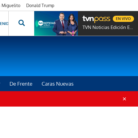
n Miguelito
Donald Trump
EN VIVO
ENIDOS ESPECIALES
NOVELAS
PROGRAMAS
GENTE TVN
PROG
TVN Noticias Edición Estelar
r
De Frente
Caras Nuevas