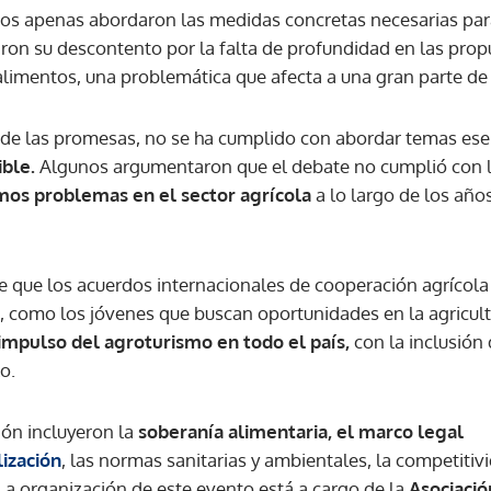
os apenas abordaron las medidas concretas necesarias para
on su descontento por la falta de profundidad en las prop
 alimentos, una problemática que afecta a una gran parte de
 de las promesas, no se ha cumplido con abordar temas es
ible.
Algunos argumentaron que el debate no cumplió con l
os problemas en el sector agrícola
a lo largo de los año
e que los acuerdos internacionales de cooperación agrícola 
 como los jóvenes que buscan oportunidades en la agricult
impulso del agroturismo en todo el país,
con la inclusión
o.
ión incluyeron la
soberanía alimentaria, el marco legal
ización
, las normas sanitarias y ambientales, la competitiv
 La organización de este evento está a cargo de la
Asociació