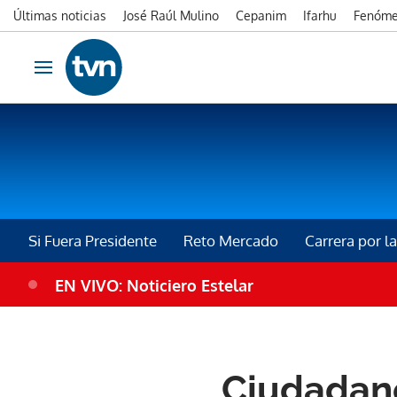
Últimas noticias
José Raúl Mulino
Cepanim
Ifarhu
Fenóme
Ir al contenido
Obrir navegació
Si Fuera Presidente
Reto Mercado
Carrera por 
EN VIVO: Noticiero Estelar
DEBATE PRESIDENCIAL
Ciudadano