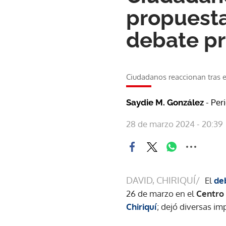
propuesta
debate pr
Ciudadanos reaccionan tras el
- Per
Saydie M. González
28 de marzo 2024 - 20:39
DAVID, CHIRIQUÍ/
El
de
26 de marzo en el
Centro 
Chiriquí
; dejó diversas i