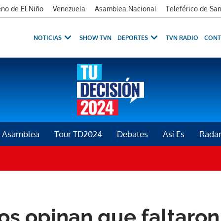
no de El Niño
Venezuela
Asamblea Nacional
Teleférico de Sa
NOTICIAS
SHOW TVN
DEPORTES
TVN RADIO
CONT
la Asamblea
Tour TD2024
Debates
Así Es
Rada
s opinan que faltaron