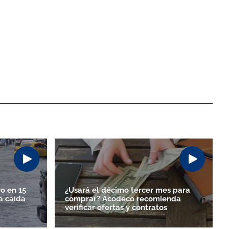
o en 15
¿Usará el décimo tercer mes para
a caída
comprar? Acodeco recomienda
verificar ofertas y contratos