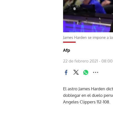
James Harden se impone a lo
Afp
22 de febrero 2021 - 08:00
El astro James Harden dic
doblegar en el duelo pers
Angeles Clippers 112-108.