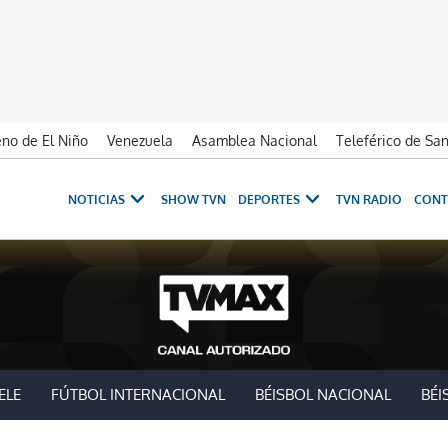
no de El Niño
Venezuela
Asamblea Nacional
Teleférico de Sa
NOTICIAS
SHOW TVN
DEPORTES
TVN RADIO
CONT
ELE
FÚTBOL INTERNACIONAL
BÉISBOL NACIONAL
BÉI