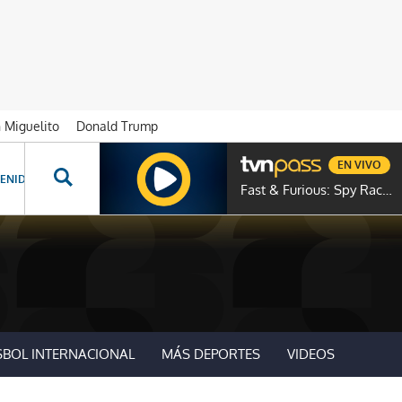
n Miguelito
Donald Trump
EN VIVO
ENIDOS ESPECIALES
NOVELAS
PROGRAMAS
GENTE TVN
PROG
Fast & Furious: Spy Racers
SBOL INTERNACIONAL
MÁS DEPORTES
VIDEOS