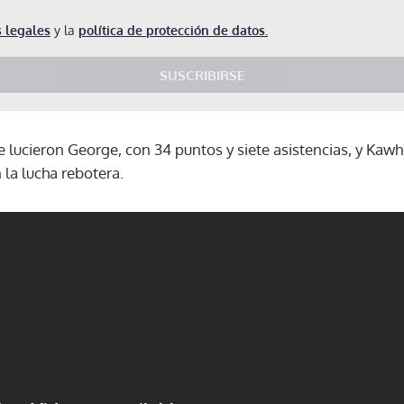
 legales
y la
política de protección de datos.
SUSCRIBIRSE
e lucieron George, con 34 puntos y siete asistencias, y Kawh
la lucha rebotera.
Gracias por suscribirte a nuestro boletín.
ACEPTAR