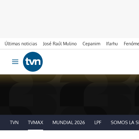
Últimas noticias
José Raúl Mulino
Cepanim
Ifarhu
Fenóme
Ir al contenido
Obrir navegació
TVN
TVMAX
MUNDIAL 2026
LPF
SOMOS LA S