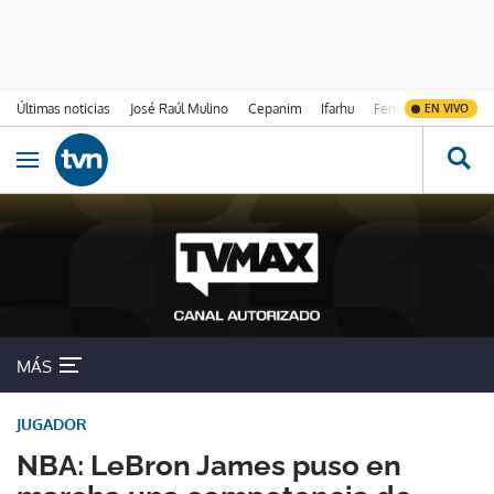
Últimas noticias
José Raúl Mulino
Cepanim
Ifarhu
Fenómeno de El Ni
EN VIVO
Ir al contenido
Obrir navegació
MÁS
JUGADOR
NBA: LeBron James puso en