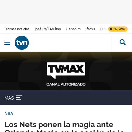
Últimas noticias
José Raúl Mulino
Cepanim
Ifarhu
Fenómeno de El Ni
EN VIVO
Ir al contenido
Obrir navegació
MÁS
NBA
Los Nets ponen la magia ante