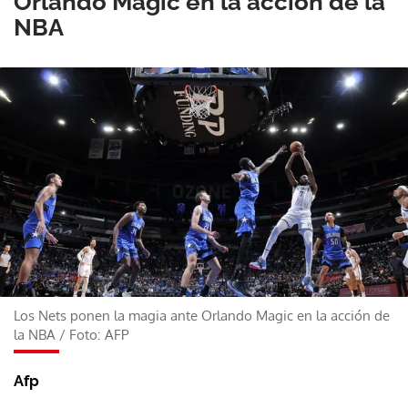
Orlando Magic en la acción de la
NBA
Los Nets ponen la magia ante Orlando Magic en la acción de
la NBA
/
Foto: AFP
Afp