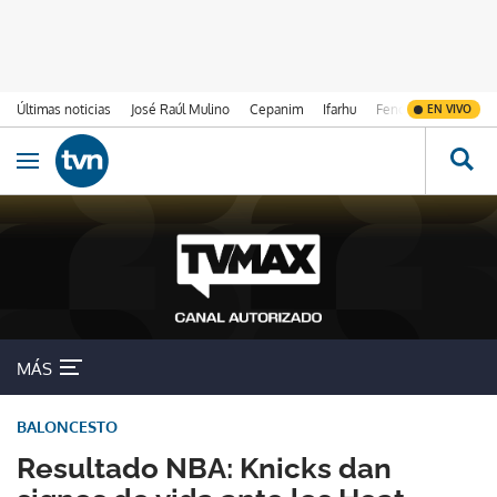
Últimas noticias
José Raúl Mulino
Cepanim
Ifarhu
Fenómeno de El Ni
EN VIVO
Ir al contenido
Obrir navegació
MÁS
BALONCESTO
Resultado NBA: Knicks dan