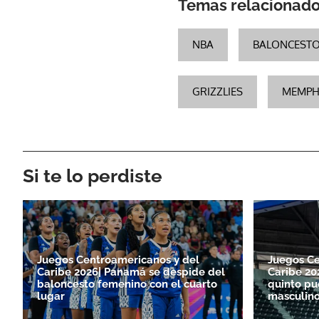
Temas relacionad
NBA
BALONCESTO
GRIZZLIES
MEMPH
Si te lo perdiste
Juegos Centroamericanos y del
Juegos Ce
Caribe 2026| Panamá se despide del
Caribe 20
baloncesto femenino con el cuarto
quinto pu
lugar
masculin