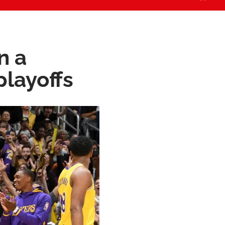
n a
playoffs