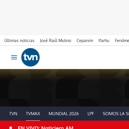
Últimas noticias
José Raúl Mulino
Cepanim
Ifarhu
Fenóme
Ir al contenido
Obrir navegació
TVN
TVMAX
MUNDIAL 2026
LPF
SOMOS LA S
EN VIVO: Noticiero AM