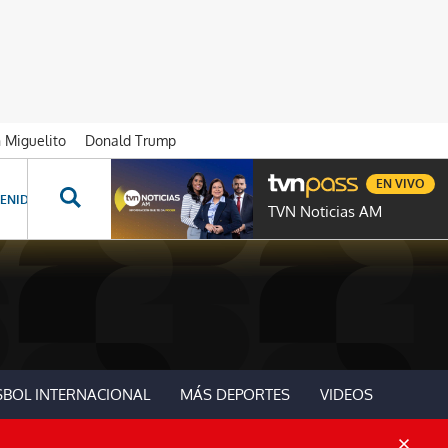
n Miguelito
Donald Trump
EN VIVO
ENIDOS ESPECIALES
NOVELAS
PROGRAMAS
GENTE TVN
PROG
TVN Noticias AM
SBOL INTERNACIONAL
MÁS DEPORTES
VIDEOS