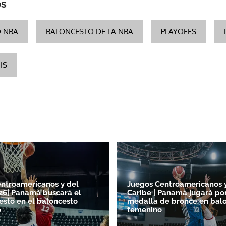
os
 NBA
BALONCESTO DE LA NBA
PLAYOFFS
IS
ntroamericanos y del
Juegos Centroamericanos 
26| Panamá buscará el
Caribe | Panamá jugará por
esto en el baloncesto
medalla de bronce en bal
o
femenino