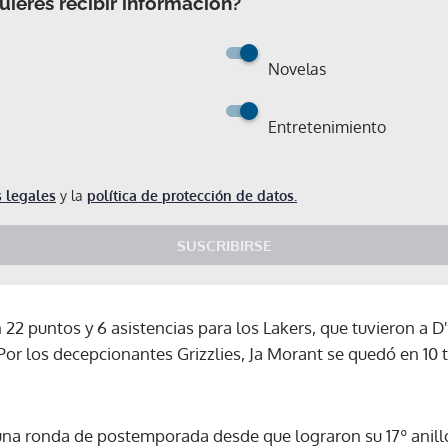
ieres recibir información?
Novelas
Entretenimiento
 legales
y la
política de protección de datos.
SUSCRIBIRSE
22 puntos y 6 asistencias para los Lakers, que tuvieron a 
or los decepcionantes Grizzlies, Ja Morant se quedó en 10 
na ronda de postemporada desde que lograron su 17º anillo
Gracias por suscribirte a nuestro boletín.