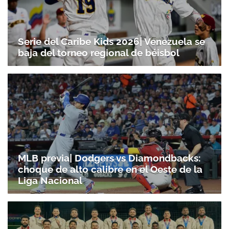
Serie del Caribe Kids 2026| Venezuela se
baja del torneo regional de béisbol
MLB previa| Dodgers vs Diamondbacks:
choque de alto calibre en el Oeste de la
Liga Nacional