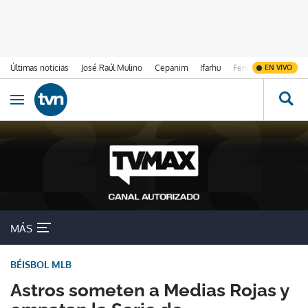
Últimas noticias
José Raúl Mulino
Cepanim
Ifarhu
Fenómeno de El Ni
EN VIVO
Ir al contenido
Obrir navegació
MÁS
BÉISBOL MLB
Astros someten a Medias Rojas y