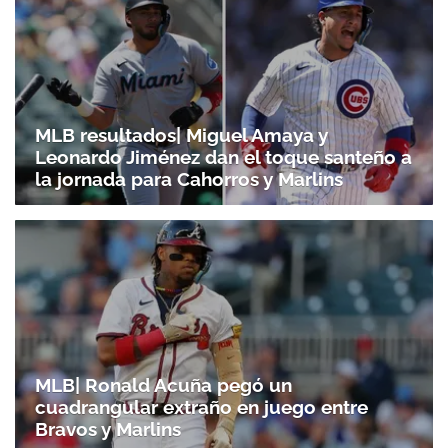
MLB resultados| Miguel Amaya y
Leonardo Jiménez dan el toque santeño a
la jornada para Cahorros y Marlins
MLB| Ronald Acuña pegó un
cuadrangular extraño en juego entre
Bravos y Marlins