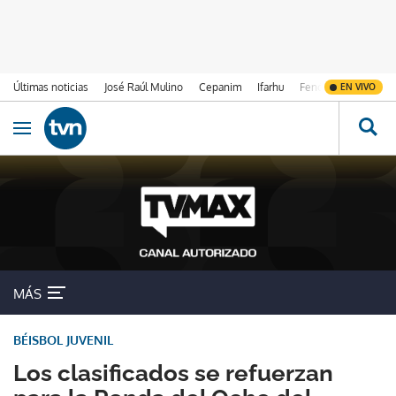
Últimas noticias
José Raúl Mulino
Cepanim
Ifarhu
Fenómeno de El Ni
EN VIVO
Ir al contenido
Obrir navegació
MÁS
BÉISBOL JUVENIL
Los clasificados se refuerzan