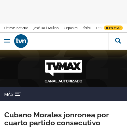
Últimas noticias
José Raúl Mulino
Cepanim
Ifarhu
Fenómeno de El Ni
EN VIVO
Ir al contenido
Obrir navegació
MÁS
Cubano Morales jonronea por
cuarto partido consecutivo