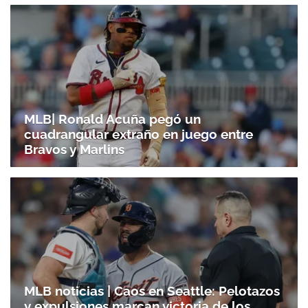
MLB| Ronald Acuña pegó un
cuadrangular extraño en juego entre
Bravos y Marlins
MLB noticias | Caos en Seattle: Pelotazos
y expulsiones marcan victoria de los