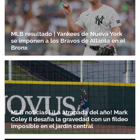
MLB resultado | Yankees de Nueva York
se imponen a los Bravos de Atlanta en el
Bronx
MLB noticias | ¡La atrapada del año! Mark
Coley II desafía la gravedad con un fildeo
imposible en el jardín central