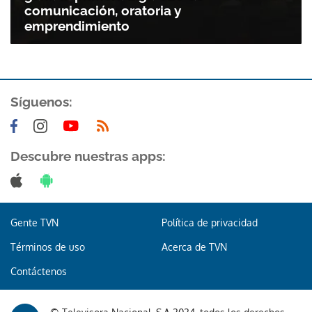
comunicación, oratoria y
emprendimiento
Síguenos:
Descubre nuestras apps:
Gente TVN
Política de privacidad
Términos de uso
Acerca de TVN
Contáctenos
Gracias por suscribirte a nuestro boletín.