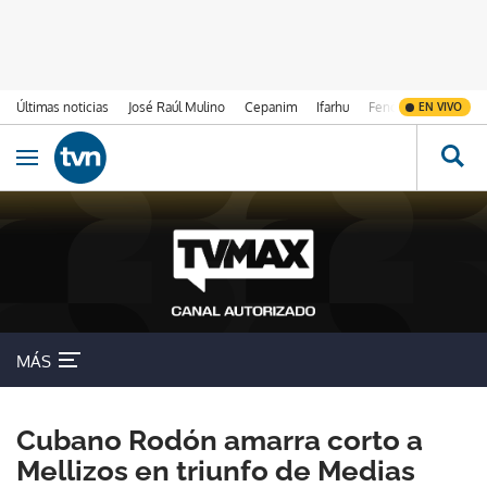
Últimas noticias
José Raúl Mulino
Cepanim
Ifarhu
Fenómeno de El Ni
EN VIVO
Ir al contenido
Obrir navegació
MÁS
Cubano Rodón amarra corto a
Mellizos en triunfo de Medias