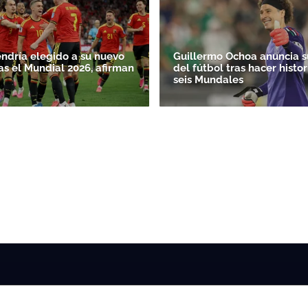
endría elegido a su nuevo
Guillermo Ochoa anuncia su
as el Mundial 2026, afirman
del fútbol tras hacer histor
seis Mundales