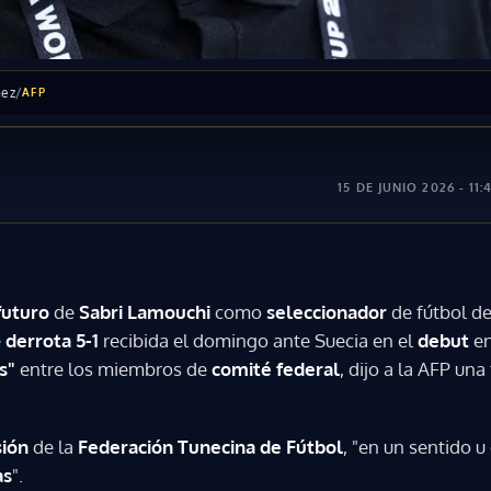
nez
/
AFP
15 DE JUNIO 2026 - 11:
futuro
de
Sabri Lamouchi
como
seleccionador
de fútbol de
e
derrota 5-1
recibida el domingo ante Suecia en el
debut
en
s"
entre los miembros de
comité federal
, dijo a la AFP una
sión
de la
Federación Tunecina de Fútbol
, "en un sentido u
as
".