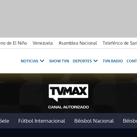
no de El Niño
Venezuela
Asamblea Nacional
Teleférico de Sa
NOTICIAS
SHOW TVN
DEPORTES
TVN RADIO
CONT
Sele
Fútbol Internacional
Béisbol Nacional
Béisbo