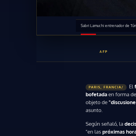
Sabri Lamuchi entrenador de Tú
AFP
El
PARIS, FRANCIA/
bofetada
en forma d
objeto de
"discusione
asunto.
Según señaló, la
deci
"en las
próximas hor