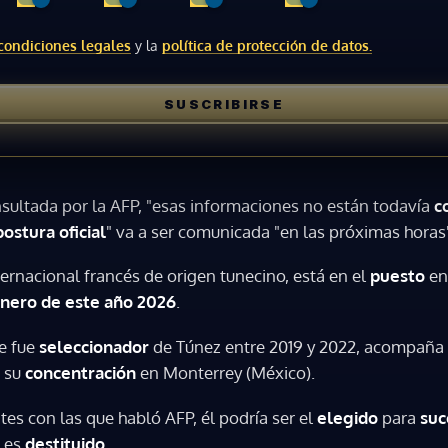
condiciones legales
y la
política de protección de datos.
SUSCRIBIRSE
sultada por la AFP, "esas informaciones no están todavía
c
postura oficial
" va a ser comunicada "en las próximas horas
ternacional francés de origen tunecino, está en el
puesto
en
nero de este año 2026
.
ue fue
seleccionador
de Túnez entre 2019 y 2022, acompaña 
e su
concentración
en Monterrey (México).
tes con las que habló AFP, él podría ser el
elegido
para
suc
e es
destituido
.