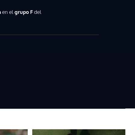
n
en el
grupo F
del