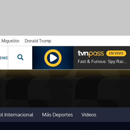
n Miguelito
Donald Trump
EN VIVO
ENIDOS ESPECIALES
NOVELAS
PROGRAMAS
GENTE TVN
PROG
Fast & Furious: Spy Racers
l Internacional
Más Deportes
Videos