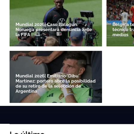
Mundial 2026| Caso Balogun:
Bélgica t
Noruega presentará denuncia ante
técnico tr
la FIFA
medios
Mundial 2026| Emiliano 'Dibu'
Martínez: portero abre la posibilidad
de su retiro de la selección de
Argentina