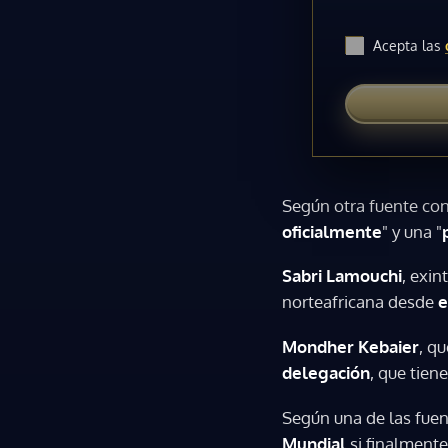
Acepta las
Según otra fuente con
oficialmente
" y una "
Sabri Lamouchi
, exin
norteafricana desde
e
Mondher Kebaier
, q
delegación
, que tien
Según una de las fuen
Mundial
si finalment