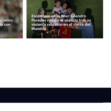
Escándalo en la final: Leandro
 retiro
Paredes rompe el silencio tras su
ia con
violenta reacción en el cierre del
Mundial