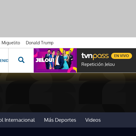
n Miguelito
Donald Trump
EN VIVO
ENIDOS ESPECIALES
NOVELAS
PROGRAMAS
GENTE TVN
PROG
Repetición Jelou
l Internacional
Más Deportes
Videos