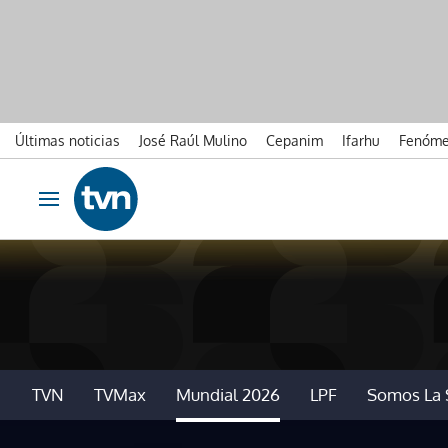
Últimas noticias
José Raúl Mulino
Cepanim
Ifarhu
Fenóme
Ir al contenido
Obrir navegació
TVN
TVMax
Mundial 2026
LPF
Somos La 