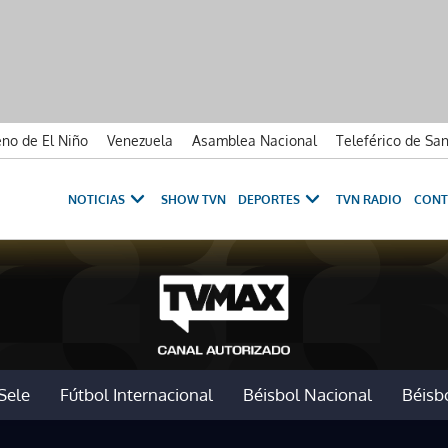
no de El Niño
Venezuela
Asamblea Nacional
Teleférico de Sa
NOTICIAS
SHOW TVN
DEPORTES
TVN RADIO
CONT
Sele
Fútbol Internacional
Béisbol Nacional
Béisbo