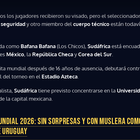
os los jugadores recibieron su visado, pero el seleccionador
e seguridad
y otro miembro del
cuerpo técnico
están todaví
ida como
Bafana Bafana
(Los Chicos),
Sudáfrica
está encuad
nes
México
, la
República Checa
y
Corea del Sur
.
cita mundial después de 16 años de ausencia, debutará cont
l del torneo en el
Estadio Azteca
.
lista,
Sudáfrica
tiene previsto concentrarse en la
Universid
 de la capital mexicana.
UNDIAL 2026: SIN SORPRESAS Y CON MUSLERA COMO
E URUGUAY