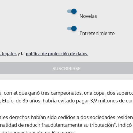
Novelas
Entretenimiento
 legales
y la
política de protección de datos.
SUSCRIBIRSE
ça, con el que ganó tres campeonatos, una copa, dos superc
Eto'o, de 35 años, habría evitado pagar 3,9 millones de eu
 tales derechos habían sido cedidos a dos sociedades resid
nalidad de reducir fraudulentamente su tributación", indicó l
Gracias por suscribirte a nuestro boletín.
o de la investigación en Barcelona.