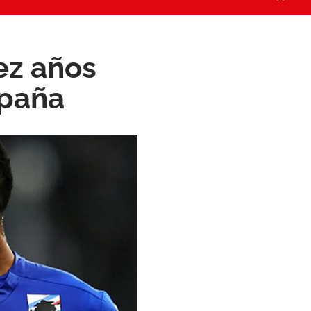
ez años
spaña