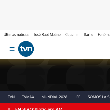
Últimas noticias
José Raúl Mulino
Cepanim
Ifarhu
Fenóme
Ir al contenido
Obrir navegació
TVN
TVMAX
MUNDIAL 2026
LPF
SOMOS LA S
EN VIVO: Noticiero AM