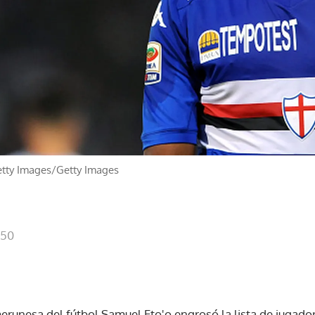
tty Images/Getty Images
:50
erunesa del fútbol Samuel Eto'o engrosó la lista de jugador