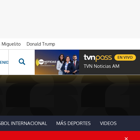
n Miguelito
Donald Trump
EN VIVO
ENIDOS ESPECIALES
NOVELAS
PROGRAMAS
GENTE TVN
PROG
TVN Noticias AM
SBOL INTERNACIONAL
MÁS DEPORTES
VIDEOS