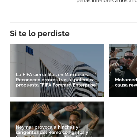
penas inferiores a dos año
Si te lo perdiste
La FIFA cierra filas en Marruecos:
Reconocen errores tras la polémica
Mohamed S
propuesta "FIFA Forward Enterprise"
causa rev
Neymar provoca a hinchas y
dirigentes del Remo con gritos y