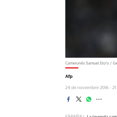
Camerunés Samuel Eto'o
/
Ge
Afp
24 de noviembre 2016 - 21
ESPAÑA/
La leyenda cam