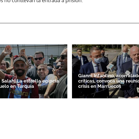
s no conllevan la entrada a prisión.
Gianni Infantino, acorralad
alah| La estrella egipcia
críticas, convoca una reuni
uelo en Turquía
crisis en Marruecos