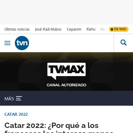
Últimas noticias
José Raúl Mulino
Cepanim
Ifarhu
Fenómeno de El Ni
EN VIVO
Ir al contenido
Obrir navegació
MÁS
CATAR 2022
Catar 2022: ¿Por qué a los