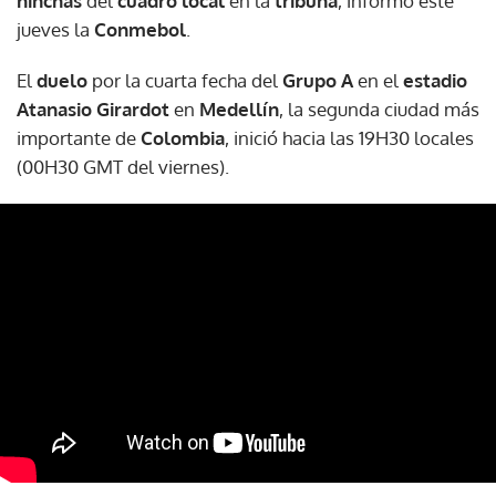
hinchas
del
cuadro local
en la
tribuna
, informó este
jueves la
Conmebol
.
El
duelo
por la cuarta fecha del
Grupo A
en el
estadio
Atanasio Girardot
en
Medellín
, la segunda ciudad más
importante de
Colombia
, inició hacia las 19H30 locales
(00H30 GMT del viernes).