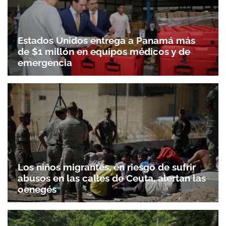
Gracias por suscribirte a nuestro boletín.
Estados Unidos entrega a Panamá más
de $1 millón en equipos médicos y de
ACEPTAR
emergencia
Los niños migrantes, en riesgo de sufrir
abusos en las calles de Ceuta, alertan las
oenegés