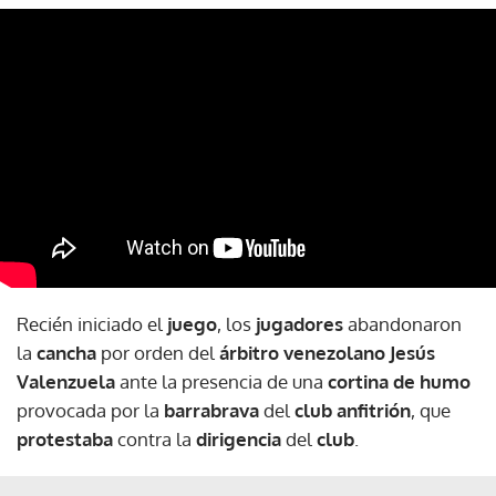
Recién iniciado el
juego
, los
jugadores
abandonaron
la
cancha
por orden del
árbitro venezolano
Jesús
Valenzuela
ante la presencia de una
cortina de humo
provocada por la
barrabrava
del
club anfitrión
, que
protestaba
contra la
dirigencia
del
club
.