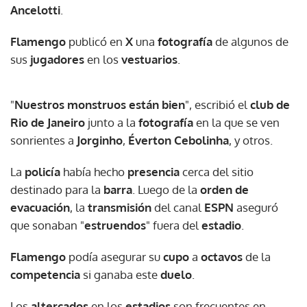
Ancelotti
.
Flamengo
publicó en
X
una
fotografía
de algunos de
sus
jugadores
en los
vestuarios
.
"
Nuestros monstruos están bien
", escribió el
club de
Rio de Janeiro
junto a la
fotografía
en la que se ven
sonrientes a
Jorginho
,
Éverton Cebolinha
, y otros.
La
policía
había hecho
presencia
cerca del sitio
destinado para la
barra
. Luego de la
orden de
evacuación
, la
transmisión
del canal
ESPN
aseguró
que sonaban "
estruendos
" fuera del
estadio
.
Flamengo
podía asegurar su
cupo
a
octavos
de la
competencia
si ganaba este
duelo
.
Los
altercados
en los
estadios
son frecuentes en