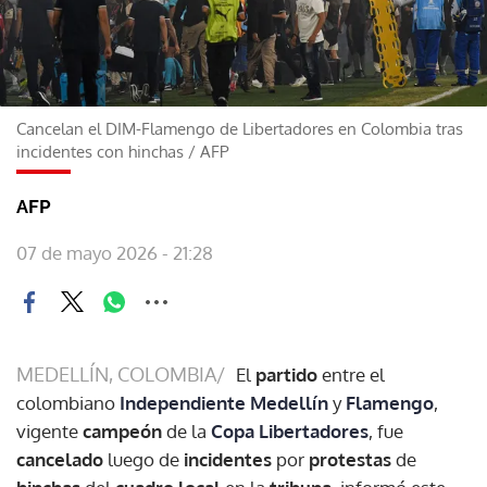
Cancelan el DIM-Flamengo de Libertadores en Colombia tras
incidentes con hinchas
/
AFP
AFP
07 de mayo 2026 - 21:28
MEDELLÍN, COLOMBIA/
El
partido
entre el
colombiano
Independiente Medellín
y
Flamengo
,
vigente
campeón
de la
Copa Libertadores
, fue
cancelado
luego de
incidentes
por
protestas
de