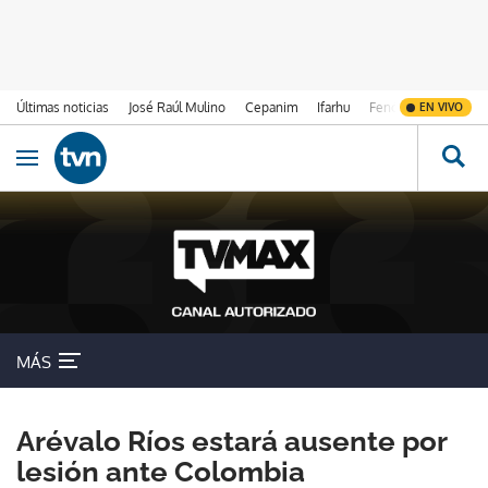
Últimas noticias
José Raúl Mulino
Cepanim
Ifarhu
Fenómeno de El Ni
EN VIVO
Ir al contenido
Obrir navegació
MÁS
Arévalo Ríos estará ausente por
lesión ante Colombia