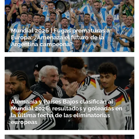
Mundial 2026 | Fugas prematuras a
Europa: ¿Amenaza el futuro de la
Argentina campeona?
Alemania y Países Bajos clasifican al
Mundial 2026: resultados y goleadas en
la última fecha de las eliminatorias
europeas