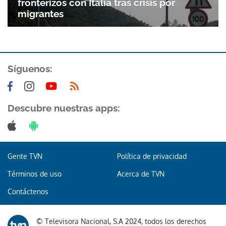
fronterizos con Italia tras crisis por
migrantes
Síguenos:
Descubre nuestras apps:
Gente TVN
Política de privacidad
Términos de uso
Acerca de TVN
Contáctenos
Gracias por suscribirte a nuestro boletín.
© Televisora Nacional, S.A 2024, todos los derechos