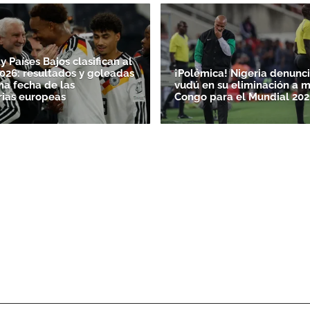
 Países Bajos clasifican al
026: resultados y goleadas
¡Polémica! Nigeria denunci
ma fecha de las
vudú en su eliminación a 
rias europeas
Congo para el Mundial 202