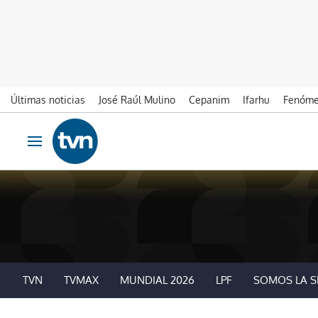
Últimas noticias
José Raúl Mulino
Cepanim
Ifarhu
Fenóme
Ir al contenido
Obrir navegació
TVN
TVMAX
MUNDIAL 2026
LPF
SOMOS LA S