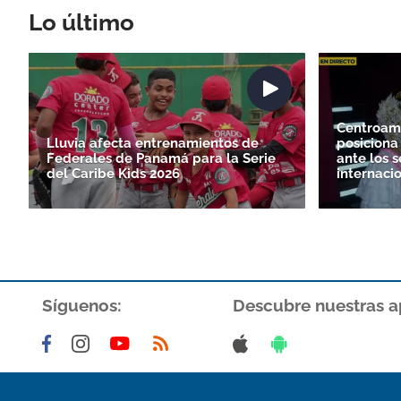
Lo último
Centroam
Lluvia afecta entrenamientos de
posiciona 
Federales de Panamá para la Serie
ante los s
del Caribe Kids 2026
internaci
Síguenos:
Descubre nuestras a