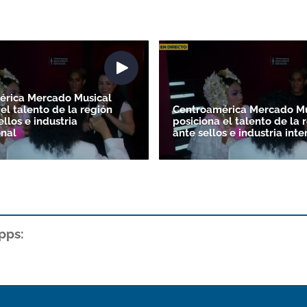
érica Mercado Musical
el talento de la región
Centroamérica Mercado Mu
ellos e industria
posiciona el talento de la 
onal
ante sellos e industria int
pps: