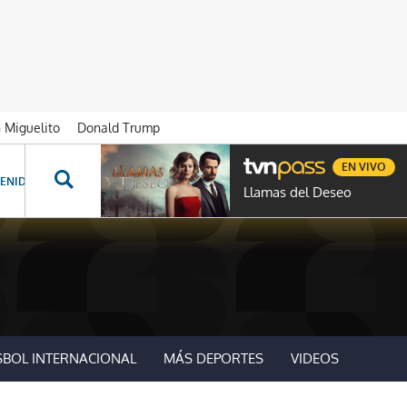
n Miguelito
Donald Trump
EN VIVO
ENIDOS ESPECIALES
NOVELAS
PROGRAMAS
GENTE TVN
PROG
Llamas del Deseo
SBOL INTERNACIONAL
MÁS DEPORTES
VIDEOS