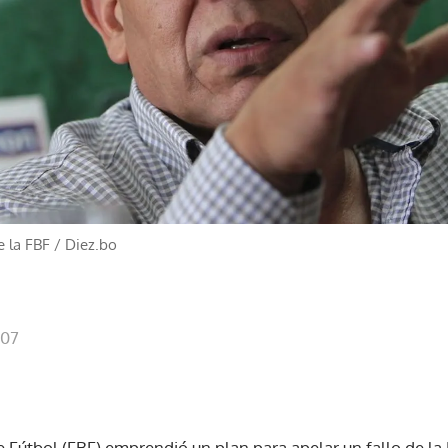
e la FBF
/
Diez.bo
:07
 Fútbol (FBF) emprendió un plan para apelar un fallo de la 