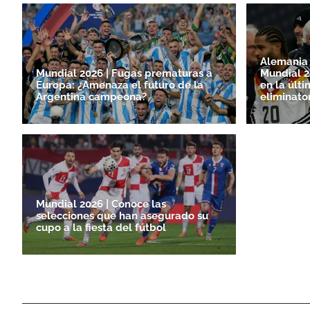
Alemania y
Mundial 2026 | Fugas prematuras a
Mundial 2
Europa: ¿Amenaza el futuro de la
en la últi
Argentina campeona?
eliminato
Mundial 2026 | Conoce las
selecciones que han asegurado su
cupo a la fiesta del fútbol