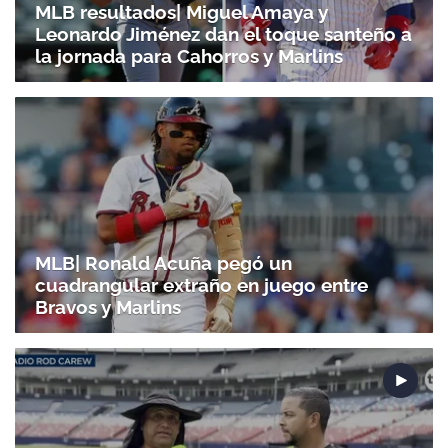
MLB resultados| Miguel Amaya y
Leonardo Jiménez dan el toque santeño a
la jornada para Cahorros y Marlins
MLB| Ronald Acuña pegó un
cuadrangular extraño en juego entre
Bravos y Marlins