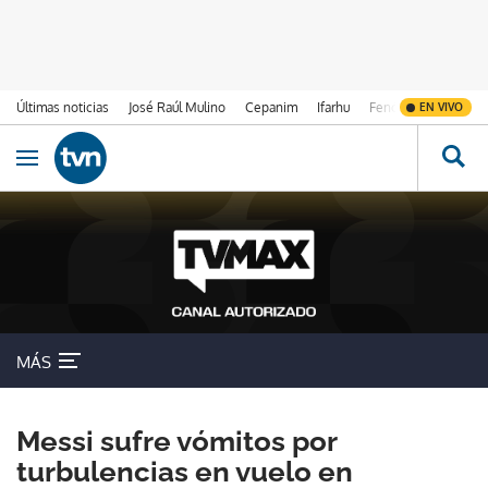
Últimas noticias
José Raúl Mulino
Cepanim
Ifarhu
Fenómeno de El Ni
EN VIVO
Ir al contenido
Obrir navegació
MÁS
Messi sufre vómitos por
turbulencias en vuelo en