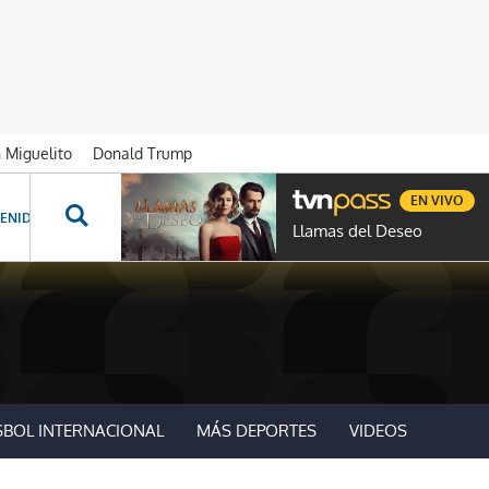
n Miguelito
Donald Trump
EN VIVO
ENIDOS ESPECIALES
NOVELAS
PROGRAMAS
GENTE TVN
PROG
Llamas del Deseo
SBOL INTERNACIONAL
MÁS DEPORTES
VIDEOS