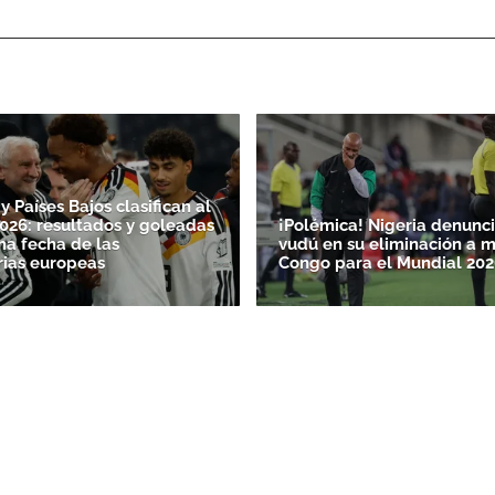
ACEPTAR
 Países Bajos clasifican al
026: resultados y goleadas
¡Polémica! Nigeria denunci
ma fecha de las
vudú en su eliminación a 
rias europeas
Congo para el Mundial 202