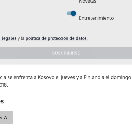
Novelas
Entretenimiento
 legales
y la
política de protección de datos.
SUSCRIBIRSE
acia se enfrenta a Kosovo el jueves y a Finlandia el domingo 
018.
os
STA
Gracias por suscribirte a nuestro boletín.