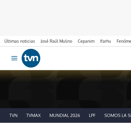
Últimas noticias
José Raúl Mulino
Cepanim
Ifarhu
Fenóme
Ir al contenido
Obrir navegació
TVN
TVMAX
MUNDIAL 2026
LPF
SOMOS LA S