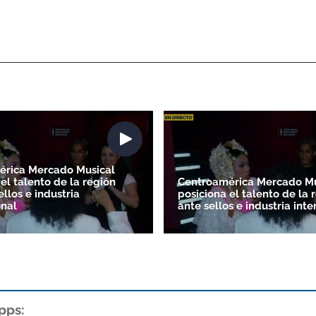
érica Mercado Musical
el talento de la región
Centroamérica Mercado Mu
ellos e industria
posiciona el talento de la 
onal
ante sellos e industria int
pps: