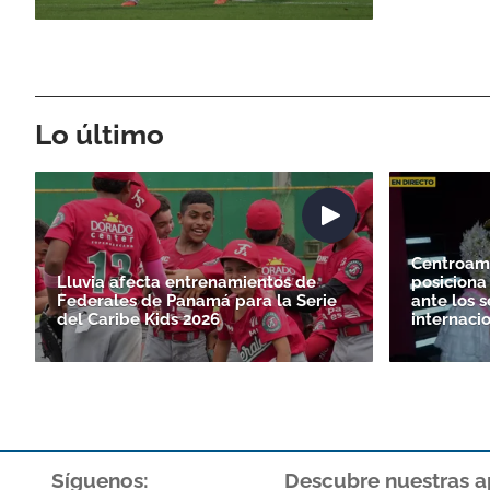
Lo último
Centroam
Lluvia afecta entrenamientos de
posiciona 
Federales de Panamá para la Serie
ante los s
del Caribe Kids 2026
internaci
Síguenos:
Descubre nuestras a