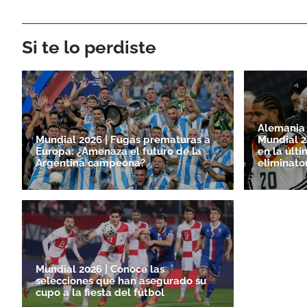
Si te lo perdiste
Alemania y
Mundial 2026 | Fugas prematuras a
Mundial 2
Europa: ¿Amenaza el futuro de la
en la últi
Argentina campeona?
eliminato
Mundial 2026 | Conoce las
selecciones que han asegurado su
cupo a la fiesta del fútbol