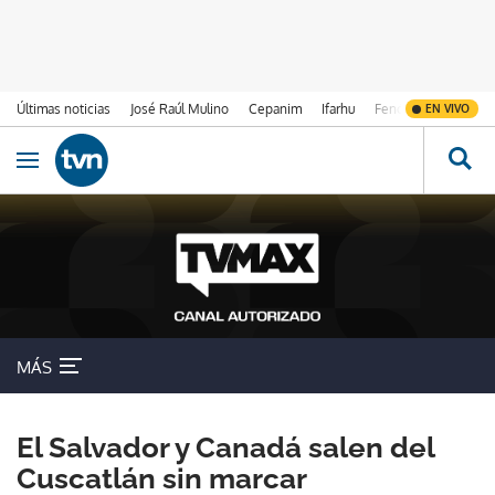
Últimas noticias
José Raúl Mulino
Cepanim
Ifarhu
Fenómeno de El Ni
EN VIVO
Ir al contenido
Obrir navegació
MÁS
El Salvador y Canadá salen del
Cuscatlán sin marcar