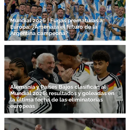
Mundial 2026 | Fugas prematuras a
Europa: ¿Amenaza el futuro de la
Argentina campeona?
Alemania y Países Bajos clasifican al
Mundial 2026: resultados y goleadas en
la última fecha de las eliminatorias
europeas