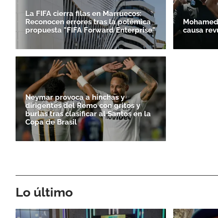
La FIFA cierra filas en Marruecos:
Reconocen errores tras la polémica
Mohamed S
propuesta "FIFA Forward Enterprise"
causa rev
Neymar provoca a hinchas y
dirigentes del Remo con gritos y
burlas tras clasificar al Santos en la
Copa de Brasil
Lo último