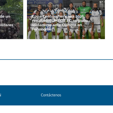
 de un
Copa Centroamericana 2026
resultado| UMECIT FC no pudo
ilitares
sostenerse ante Olimpia en
Penonomé
N
Contáctenos