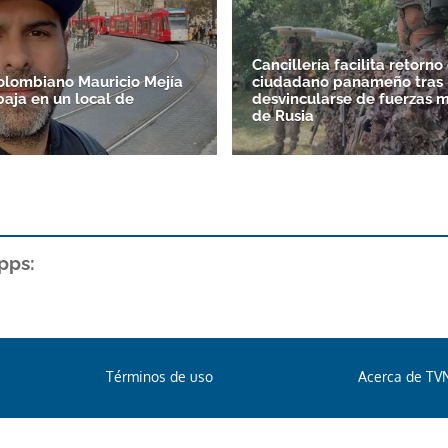
Cancillería facilita retorno
colombiano Mauricio Mejía
ciudadano panameño tras
baja en un local de
desvincularse de fuerzas m
de Rusia
pps:
Términos de uso
Acerca de TV