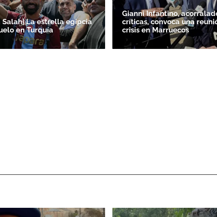
Gianni Infantino, acorralad
alah| La estrella egipcia
críticas, convoca una reuni
uelo en Turquía
crisis en Marruecos