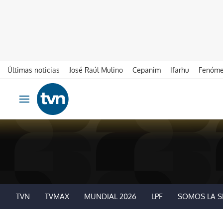
Últimas noticias
José Raúl Mulino
Cepanim
Ifarhu
Fenóme
Ir al contenido
Obrir navegació
TVN
TVMAX
MUNDIAL 2026
LPF
SOMOS LA S