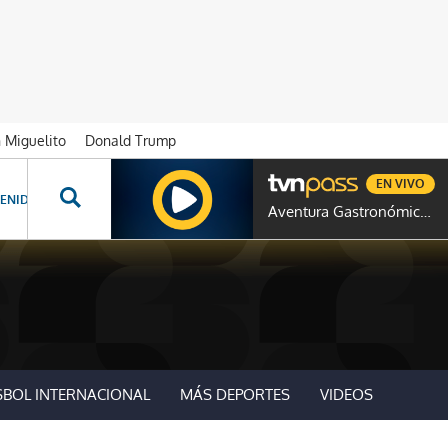
n Miguelito
Donald Trump
EN VIVO
ENIDOS ESPECIALES
NOVELAS
PROGRAMAS
GENTE TVN
PROG
Aventura Gastronómica Colombia
SBOL INTERNACIONAL
MÁS DEPORTES
VIDEOS