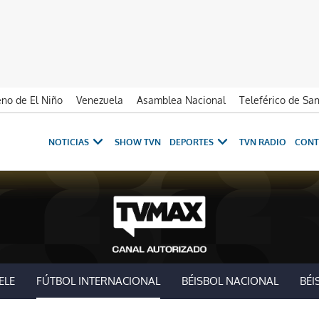
no de El Niño
Venezuela
Asamblea Nacional
Teleférico de Sa
NOTICIAS
SHOW TVN
DEPORTES
TVN RADIO
CONT
ELE
FÚTBOL INTERNACIONAL
BÉISBOL NACIONAL
BÉI