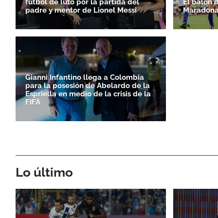
fútbol de luto por la partida del
El balón 
padre y mentor de Lionel Messi
Maradona
Gianni Infantino llega a Colombia
para la posesión de Abelardo de la
Espriella en medio de la crisis de la
FIFA
Lo último