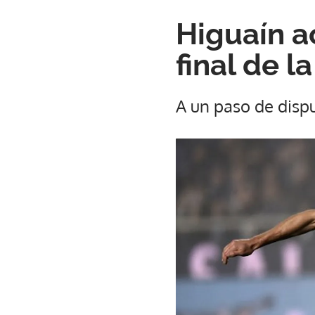
Higuaín a
final de l
A un paso de disput