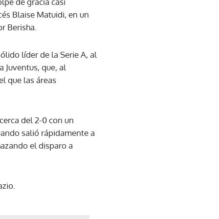
lpe de gracia casi
ncés Blaise Matuidi, en un
r Berisha.
ido líder de la Serie A, al
a Juventus, que, al
el que las áreas
cerca del 2-0 con un
uando salió rápidamente a
hazando el disparo a
azio.