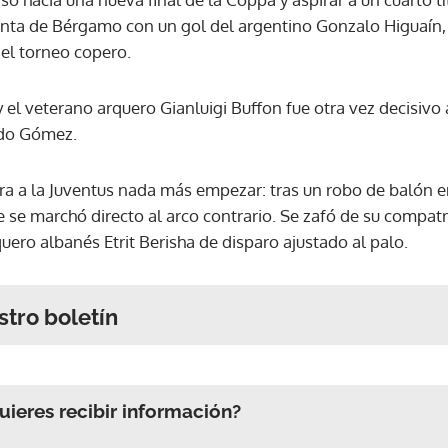
anta de Bérgamo con un gol del argentino Gonzalo Higuaín, 
del torneo copero.
 el veterano arquero Gianluigi Buffon fue otra vez decisivo 
ndo Gómez.
ara a la Juventus nada más empezar: tras un robo de balón e
e se marchó directo al arco contrario. Se zafó de su compat
quero albanés Etrit Berisha de disparo ajustado al palo.
stro boletín
ieres recibir información?