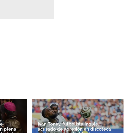
de
Ivan Toney, futbolista inglés,
n plena
acusado de agresión en discoteca