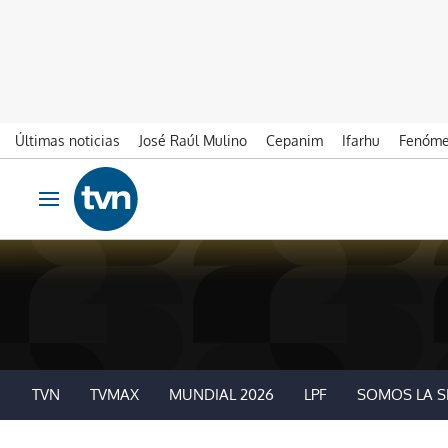
Últimas noticias
José Raúl Mulino
Cepanim
Ifarhu
Fenóme
Ir al contenido
Obrir navegació
TVN
TVMAX
MUNDIAL 2026
LPF
SOMOS LA S