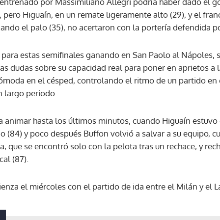
 entrenado por Massimiliano Allegri podría haber dado el go
a, pero Higuaín, en un remate ligeramente alto (29), y el fra
ndo el palo (35), no acertaron con la portería defendida po
ACEPTAR
 para estas semifinales ganando en San Paolo al Nápoles, sól
las dudas sobre su capacidad real para poner en aprietos a l
cómoda en el césped, controlando el ritmo de un partido en 
 largo periodo.
 a animar hasta los últimos minutos, cuando Higuaín estuvo 
 (84) y poco después Buffon volvió a salvar a su equipo, c
, que se encontró solo con la pelota tras un rechace, y rec
al (87).
nza el miércoles con el partido de ida entre el Milán y el L