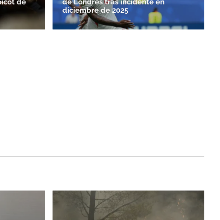
oicot de
de Londres tras incidente en
diciembre de 2025