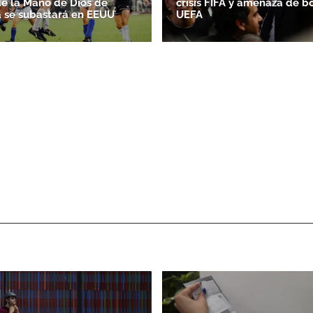
de la Mano de Dios de
crisis FIFA y amenaza de b
 se subastará en EEUU
UEFA