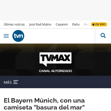
Últimas noticias
José Raúl Mulino
Cepanim
Ifarhu
Fenómeno de El Ni
EN VIVO
Ir al contenido
Obrir navegació
MÁS
El Bayern Múnich, con una
camiseta "basura del mar"