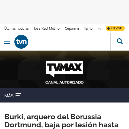
Últimas noticias
José Raúl Mulino
Cepanim
Ifarhu
Fenómeno de El Ni
EN VIVO
Ir al contenido
Obrir navegació
MÁS
Burki, arquero del Borussia
Dortmund, baja por lesión hasta