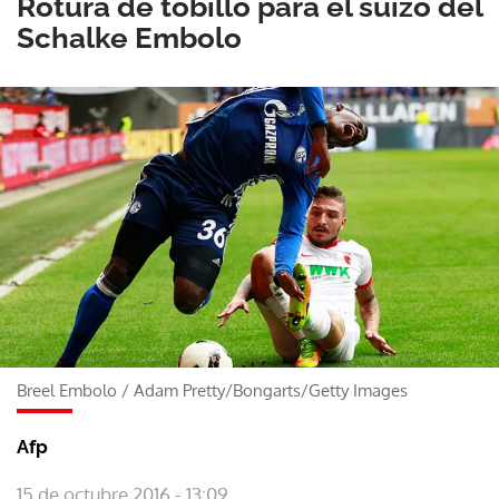
Rotura de tobillo para el suizo del
Schalke Embolo
Breel Embolo
/
Adam Pretty/Bongarts/Getty Images
Afp
15 de octubre 2016 - 13:09