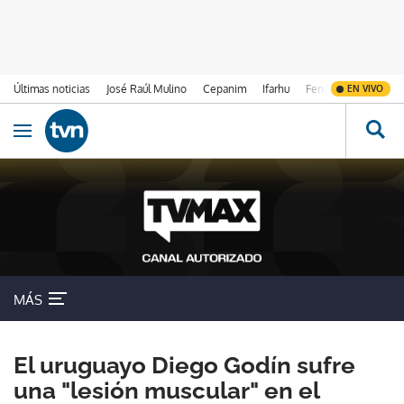
Últimas noticias
José Raúl Mulino
Cepanim
Ifarhu
Fenómeno de El Ni
EN VIVO
Ir al contenido
Obrir navegació
MÁS
El uruguayo Diego Godín sufre
una "lesión muscular" en el