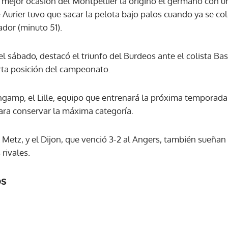
a mejor ocasión del Montpellier la originó el germano con u
Aurier tuvo que sacar la pelota bajo palos cuando ya se col
ador (minuto 51).
l sábado, destacó el triunfo del Burdeos ante el colista Bast
rta posición del campeonato.
ingamp, el Lille, equipo que entrenará la próxima temporada
para conservar la máxima categoría.
al Metz, y el Dijon, que venció 3-2 al Angers, también sueña
 rivales.
os