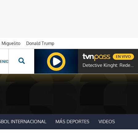
n Miguelito
Donald Trump
EN VIVO
ENIDOS ESPECIALES
NOVELAS
PROGRAMAS
GENTE TVN
PROG
Detective Kinght: Redemption
SBOL INTERNACIONAL
MÁS DEPORTES
VIDEOS