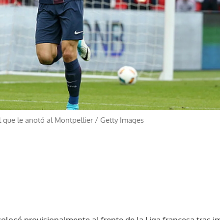
 que le anotó al Montpellier
/
Getty Images
colocó provisionalmente al frente de la Liga francesa tras 