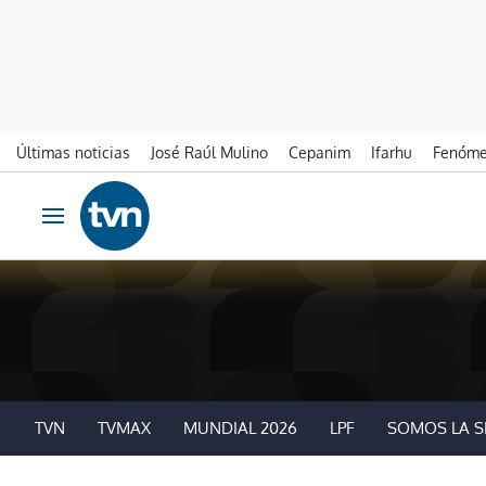
Últimas noticias
José Raúl Mulino
Cepanim
Ifarhu
Fenóme
Ir al contenido
Obrir navegació
TVN
TVMAX
MUNDIAL 2026
LPF
SOMOS LA S