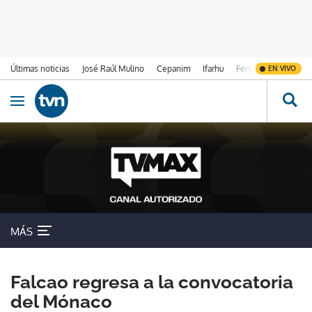
Últimas noticias
José Raúl Mulino
Cepanim
Ifarhu
Fenómeno de El Ni
EN VIVO
Ir al contenido
Obrir navegació
MÁS
Falcao regresa a la convocatoria
del Mónaco