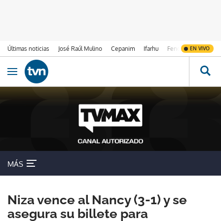
Últimas noticias
José Raúl Mulino
Cepanim
Ifarhu
Fenómeno de El Ni
EN VIVO
Ir al contenido
Obrir navegació
MÁS
Niza vence al Nancy (3-1) y se
asegura su billete para