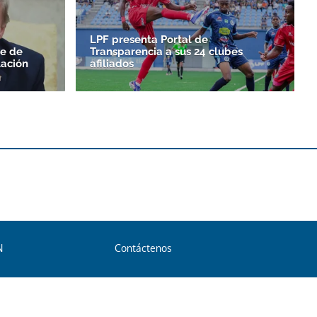
LPF presenta Portal de
le de
Transparencia a sus 24 clubes
ación
afiliados
N
Contáctenos