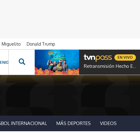
n Miguelito
Donald Trump
EN VIVO
ENIDOS ESPECIALES
NOVELAS
PROGRAMAS
GENTE TVN
PROG
Retransmisión Hecho En Panamá
SBOL INTERNACIONAL
MÁS DEPORTES
VIDEOS