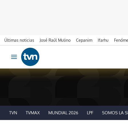
Últimas noticias
José Raúl Mulino
Cepanim
Ifarhu
Fenóme
Ir al contenido
Obrir navegació
TVN
TVMAX
MUNDIAL 2026
LPF
SOMOS LA S