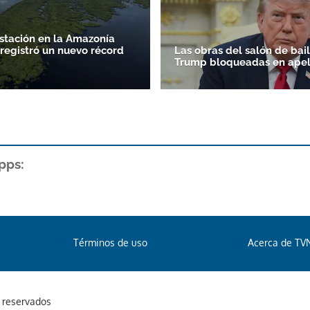
stación en la Amazonía
 registró un nuevo récord
Las obras del salón de bai
Trump bloqueadas en apel
pps:
Términos de uso
Acerca de TV
s reservados