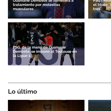
Ousmane Dembélé se someterá a
PSG | Rea
tratamiento por molestias
el título: 
musculares
tres'
PSG, de la mano de Ousmane
Dembélé, se impone al Toulouse en
la Ligue 1
Lo último