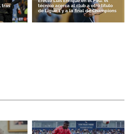
Efecto Luis Enrique en el PSG: el
 tras
técnico acerca al club a otro título
de Ligue 1 y a la final de Champions