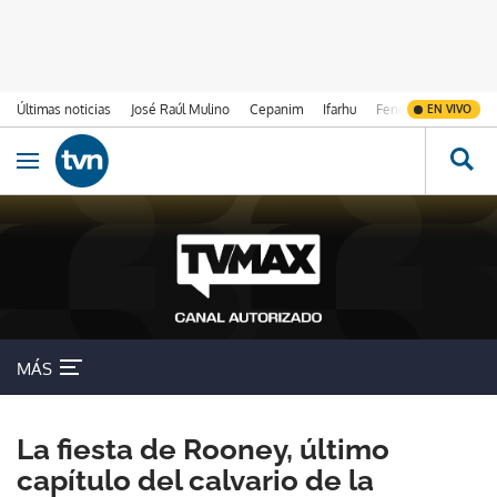
Últimas noticias
José Raúl Mulino
Cepanim
Ifarhu
Fenómeno de El Ni
EN VIVO
Ir al contenido
Obrir navegació
MÁS
La fiesta de Rooney, último
capítulo del calvario de la