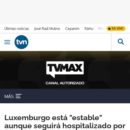
Últimas noticias
José Raúl Mulino
Cepanim
Ifarhu
Fenómeno de El Ni
EN VIVO
Ir al contenido
Obrir navegació
MÁS
Luxemburgo está "estable"
aunque seguirá hospitalizado por