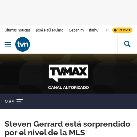
Últimas noticias
José Raúl Mulino
Cepanim
Ifarhu
Fenómeno de El Ni
EN VIVO
Ir al contenido
Obrir navegació
MÁS
Steven Gerrard está sorprendido
por el nivel de la MLS