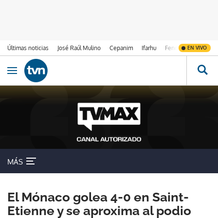
Últimas noticias
José Raúl Mulino
Cepanim
Ifarhu
Fenómeno de El Ni
EN VIVO
Ir al contenido
Obrir navegació
MÁS
El Mónaco golea 4-0 en Saint-
Etienne y se aproxima al podio