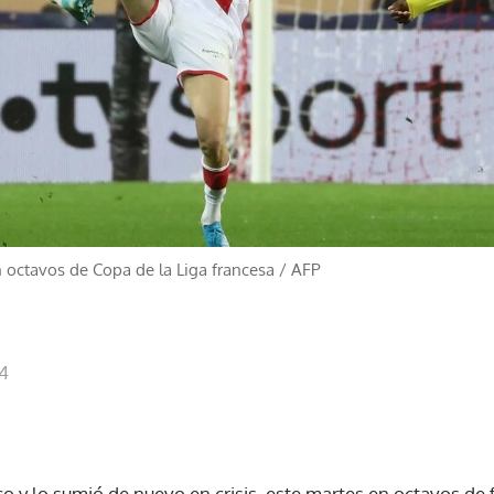
n octavos de Copa de la Liga francesa
/
AFP
24
co y lo sumió de nuevo en crisis, este martes en octavos de f