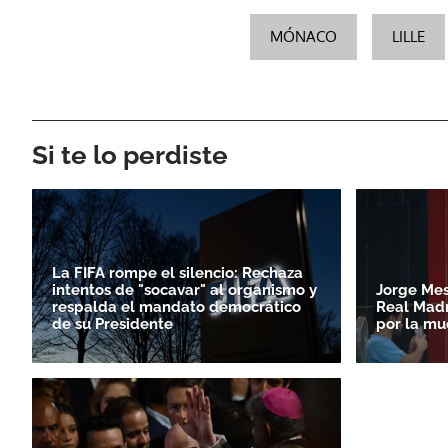
MÓNACO
LILLE
Si te lo perdiste
La FIFA rompe el silencio: Rechaza
intentos de "socavar" al organismo y
Jorge Mess
respalda el mandato democrático
Real Madr
de su Presidente
por la mu