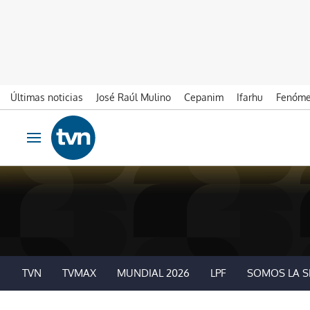
Últimas noticias
José Raúl Mulino
Cepanim
Ifarhu
Fenóme
Ir al contenido
Obrir navegació
TVN
TVMAX
MUNDIAL 2026
LPF
SOMOS LA S