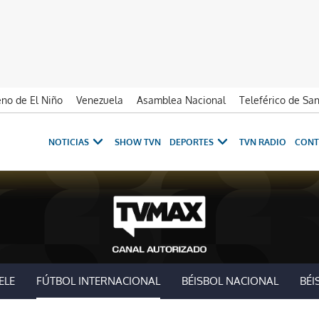
no de El Niño
Venezuela
Asamblea Nacional
Teleférico de Sa
NOTICIAS
SHOW TVN
DEPORTES
TVN RADIO
CONT
ELE
FÚTBOL INTERNACIONAL
BÉISBOL NACIONAL
BÉI