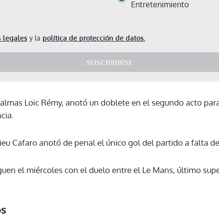
Entretenimiento
 legales
y la
política de protección de datos.
SUSCRIBIRSE
 Palmas Loïc Rémy, anotó un doblete en el segundo acto para s
cia.
eu Cafaro anotó de penal el único gol del partido a falta de 
guen el miércoles con el duelo entre el Le Mans, último super
os
Gracias por suscribirte a nuestro boletín.