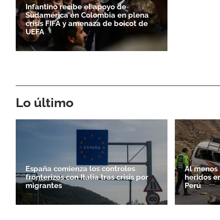
Infantino recibe el apoyo de
Sudamérica en Colombia en plena
crisis FIFA y amenaza de boicot de
UEFA
Lo último
España comienza los controles
Al menos 
fronterizos con Italia tras crisis por
heridos e
migrantes
Perú