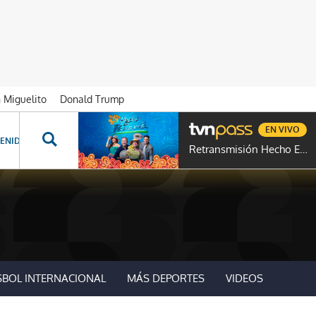
n Miguelito
Donald Trump
EN VIVO
ENIDOS ESPECIALES
NOVELAS
PROGRAMAS
GENTE TVN
PROG
Retransmisión Hecho En Panamá
SBOL INTERNACIONAL
MÁS DEPORTES
VIDEOS