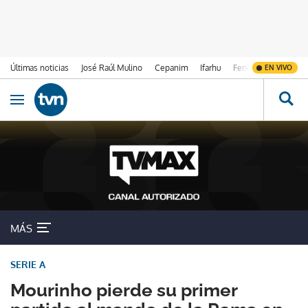
Últimas noticias
José Raúl Mulino
Cepanim
Ifarhu
Fenómeno de El Ni
EN VIVO
Ir al contenido
Obrir navegació
MÁS
SERIE A
Mourinho pierde su primer