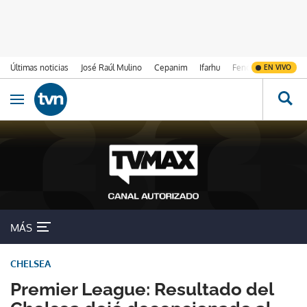
Últimas noticias
José Raúl Mulino
Cepanim
Ifarhu
Fenómeno de El Ni
EN VIVO
Ir al contenido
Obrir navegació
MÁS
CHELSEA
Premier League: Resultado del