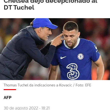
Chelsea dejó decepcionado al
DT Tuchel
Thomas Tuchel da indicaciones a Kovacic
/
Foto: EFE
AFP
30 de agosto 2022 - 18:21