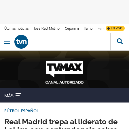
Últimas noticias
José Raúl Mulino
Cepanim
Ifarhu
Fenómeno de El Ni
EN VIVO
Ir al contenido
Obrir navegació
MÁS
FÚTBOL ESPAÑOL
Real Madrid trepa al liderato de