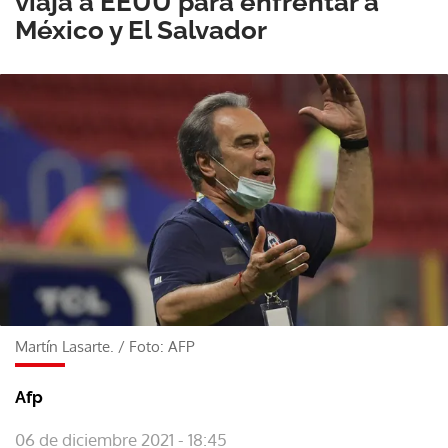
viaja a EEUU para enfrentar a
México y El Salvador
Martín Lasarte.
/
Foto: AFP
Afp
06 de diciembre 2021 - 18:45