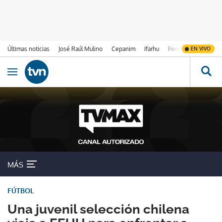
Últimas noticias
José Raúl Mulino
Cepanim
Ifarhu
Fenómeno de El Ni
EN VIVO
Ir al contenido
Obrir navegació
MÁS
FÚTBOL
Una juvenil selección chilena