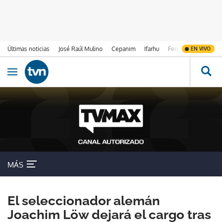
Últimas noticias
José Raúl Mulino
Cepanim
Ifarhu
Fenómeno de El Ni
EN VIVO
Ir al contenido
Obrir navegació
MÁS
El seleccionador alemán
Joachim Löw dejará el cargo tras