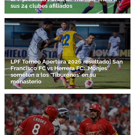
sus 24 clubes afiliados
LPF Torneo Apertura 2026 resultado| San
Francisco FC vs Herrera FC: 'Monjes'
Gracias por suscribirte a nuestro boletín.
someten a los 'Tiburones' en su
monasterio
ACEPTAR