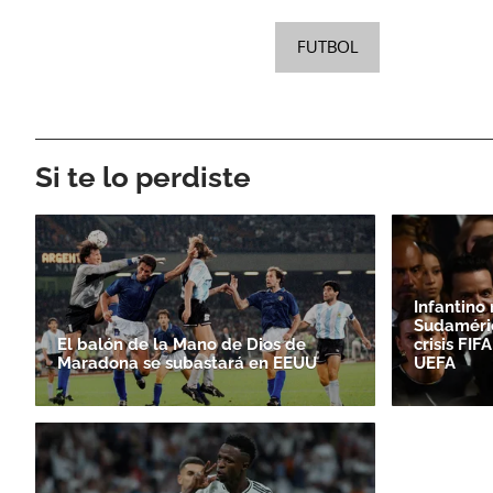
FUTBOL
Si te lo perdiste
Infantino
Sudaméri
El balón de la Mano de Dios de
crisis FI
Maradona se subastará en EEUU
UEFA