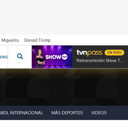
n Miguelito
Donald Trump
EN VIVO
ENIDOS ESPECIALES
NOVELAS
PROGRAMAS
GENTE TVN
PROG
Retransmisión Show TVN
SBOL INTERNACIONAL
MÁS DEPORTES
VIDEOS