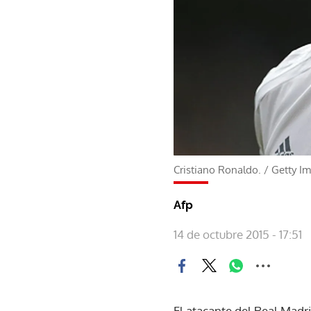
Cristiano Ronaldo.
/
Getty I
Afp
14 de octubre 2015 - 17:51
El atacante del Real Madr