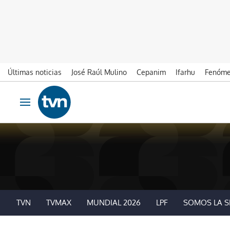
Últimas noticias
José Raúl Mulino
Cepanim
Ifarhu
Fenóme
Ir al contenido
Obrir navegació
TVN
TVMAX
MUNDIAL 2026
LPF
SOMOS LA S