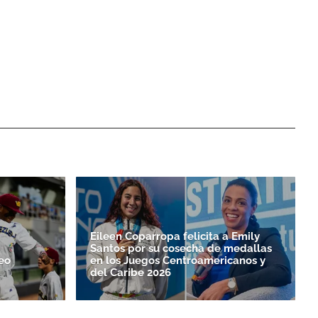
Eileen Coparropa felicita a Emily
Santos por su cosecha de medallas
eo
en los Juegos Centroamericanos y
del Caribe 2026