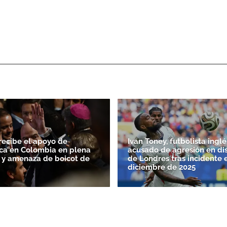
 recibe el apoyo de
Ivan Toney, futbolista inglé
ca en Colombia en plena
acusado de agresión en di
FA y amenaza de boicot de
de Londres tras incidente 
diciembre de 2025