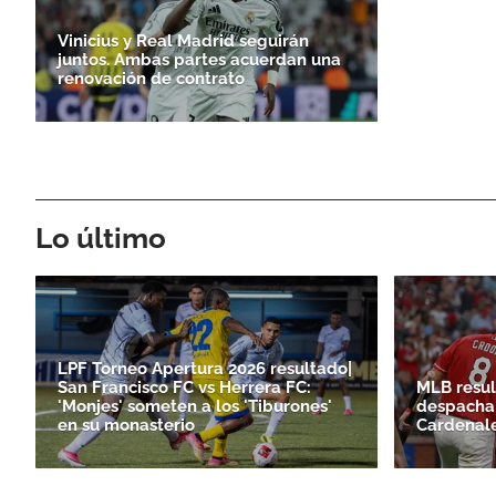
Vinicius y Real Madrid seguirán
juntos. Ambas partes acuerdan una
renovación de contrato
Lo último
LPF Torneo Apertura 2026 resultado|
San Francisco FC vs Herrera FC:
MLB resul
'Monjes' someten a los 'Tiburones'
despacha 
en su monasterio
Cardenal