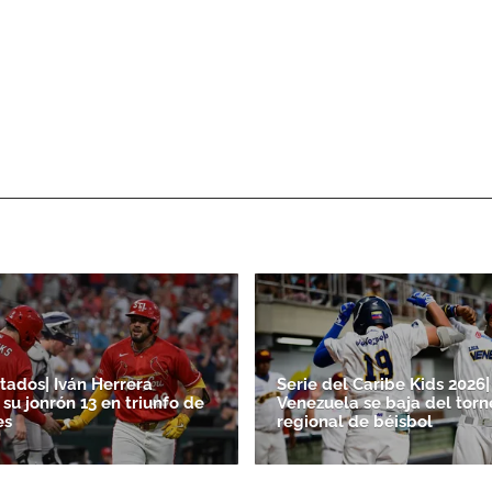
tados| Iván Herrera
Serie del Caribe Kids 2026|
su jonrón 13 en triunfo de
Venezuela se baja del torn
es
regional de béisbol