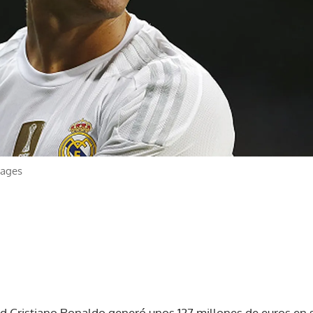
mages
id Cristiano Ronaldo generó unos 127 millones de euros en s