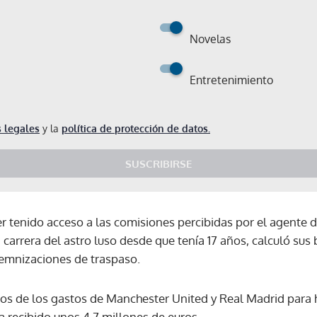
Novelas
Entretenimiento
 legales
y la
política de protección de datos.
SUSCRIBIRSE
er tenido acceso a las comisiones percibidas por el agente 
arrera del astro luso desde que tenía 17 años, calculó sus 
emnizaciones de traspaso.
ros de los gastos de Manchester United y Real Madrid para h
Gracias por suscribirte a nuestro boletín.
a recibido unos 4,7 millones de euros.