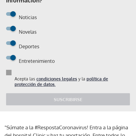
información?
Noticias
Novelas
Deportes
Entretenimiento
Acepta las
condiciones legales
y la
política de
protección de datos.
SUSCRIBIRSE
"Súmate a la #RespostaCoronavirus! Entra a la página
del hospital Clinic y haz tu aportación. Entre todos lo