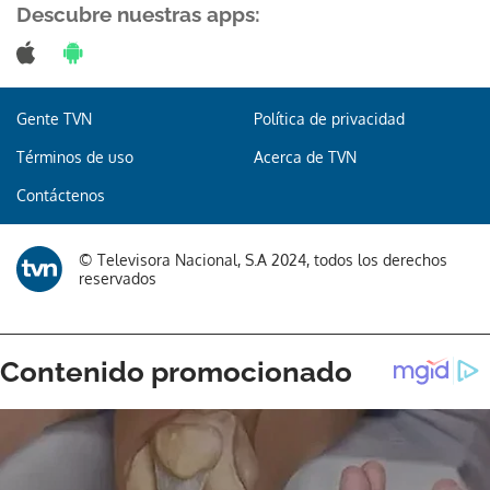
Descubre nuestras apps:
Gente TVN
Política de privacidad
Gracias por suscribirte a nuestro boletín.
Términos de uso
Acerca de TVN
ACEPTAR
Contáctenos
© Televisora Nacional, S.A 2024, todos los derechos
reservados