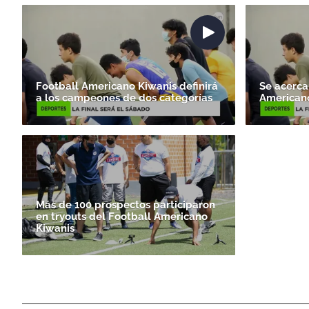
Football Americano Kiwanis definirá
Se acerca
a los campeones de dos categorías
American
Más de 100 prospectos participaron
en tryouts del Football Americano
Kiwanis