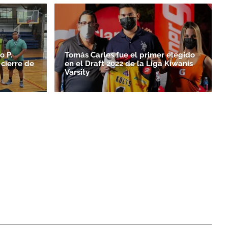
o P.
Tomás Carles fue el primer elegido
cierre de
en el Draft 2022 de la Liga Kiwanis
Varsity