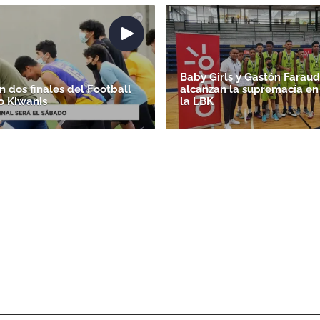
Baby Girls y Gastón Faraud
n dos finales del Football
alcanzan la supremacía en 
o Kiwanis
la LBK