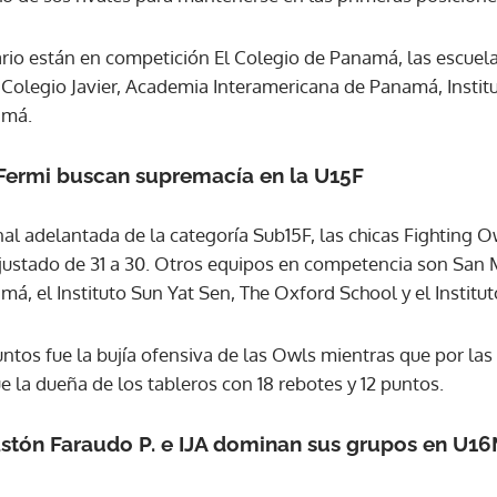
rio están en competición El Colegio de Panamá, las escuelas
ACEPTAR
Colegio Javier, Academia Interamericana de Panamá, Instit
amá.
Fermi buscan supremacía en la U15F
l adelantada de la categoría Sub15F, las chicas Fighting Ow
ajustado de 31 a 30. Otros equipos en competencia son San 
, el Instituto Sun Yat Sen, The Oxford School y el Institu
ntos fue la bujía ofensiva de las Owls mientras que por las
ue la dueña de los tableros con 18 rebotes y 12 puntos.
astón Faraudo P. e IJA dominan sus grupos en U1