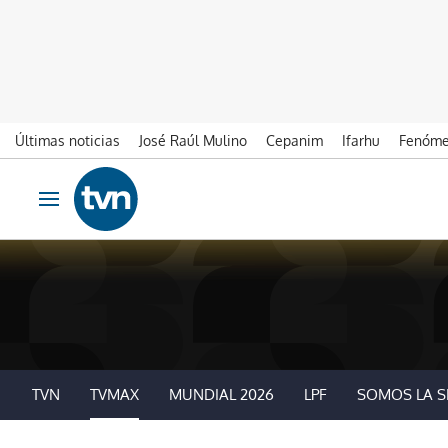
Últimas noticias
José Raúl Mulino
Cepanim
Ifarhu
Fenóme
Ir al contenido
Obrir navegació
TVN
TVMAX
MUNDIAL 2026
LPF
SOMOS LA S