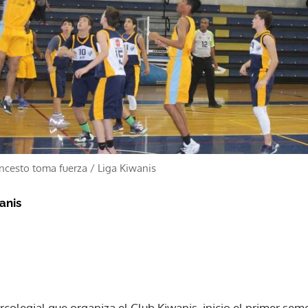
oncesto toma fuerza
/
Liga Kiwanis
anis
rcolegial que organiza el Club Kiwanis, inicio el primer sem