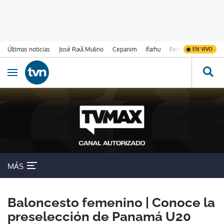
Últimas noticias
José Raúl Mulino
Cepanim
Ifarhu
Fenómeno de El Ni
EN VIVO
Ir al contenido
Obrir navegació
MÁS
Baloncesto femenino | Conoce la
preselección de Panamá U20