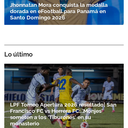
Jhonnatan Mora conquista la medalla
dorada en eFootball para Panamá en
Santo Doming­o 2026
Lo último
LPF Torneo Apertura 2026 resultado| San
Francisco FC vs Herrera FC: 'Monjes'
someten a los 'Tiburones' en su
monasterio