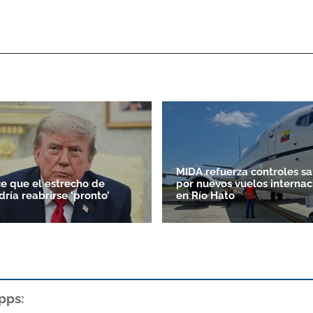
MIDA refuerza controles sa
e que el estrecho de
por nuevos vuelos internac
ría reabrirse ‘pronto’
en Río Hato
pps: