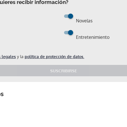
ieres recibir información?
Novelas
Entretenimiento
 legales
y la
política de protección de datos.
SUSCRIBIRSE
os
Gracias por suscribirte a nuestro boletín.