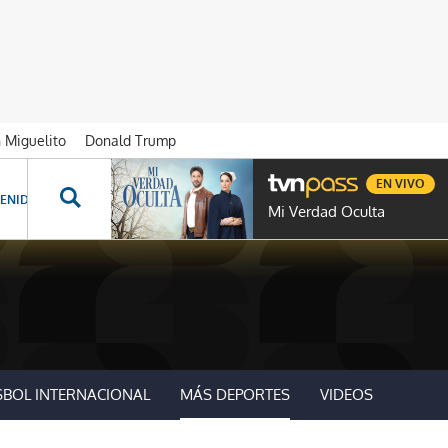
n Miguelito
Donald Trump
EN VIVO
ENIDOS ESPECIALES
NOVELAS
PROGRAMAS
GENTE TVN
PROG
Mi Verdad Oculta
SBOL INTERNACIONAL
MÁS DEPORTES
VIDEOS