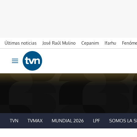
Últimas noticias
José Raúl Mulino
Cepanim
Ifarhu
Fenóme
Ir al contenido
Obrir navegació
TVN
TVMAX
MUNDIAL 2026
LPF
SOMOS LA S