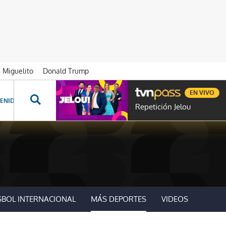
n Miguelito
Donald Trump
EN VIVO
ENIDOS ESPECIALES
NOVELAS
PROGRAMAS
GENTE TVN
PROG
Repetición Jelou
SBOL INTERNACIONAL
MÁS DEPORTES
VIDEOS