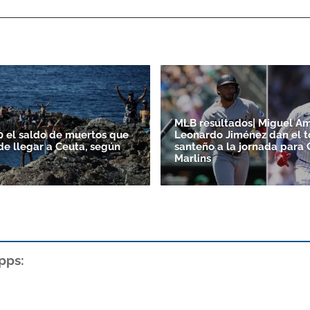
MLB resultados| Miguel A
0 el saldo de muertos que
Leonardo Jiménez dan el 
de llegar a Ceuta, según
santeño a la jornada para 
Marlins
pps: