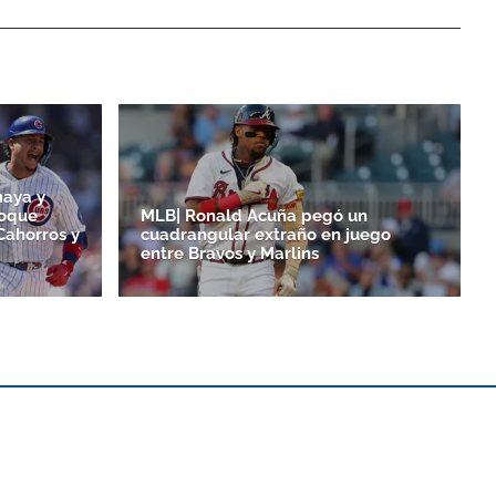
maya y
toque
MLB| Ronald Acuña pegó un
Cahorros y
cuadrangular extraño en juego
entre Bravos y Marlins