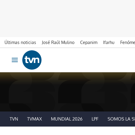
Últimas noticias
José Raúl Mulino
Cepanim
Ifarhu
Fenóme
Ir al contenido
Obrir navegació
TVN
TVMAX
MUNDIAL 2026
LPF
SOMOS LA S