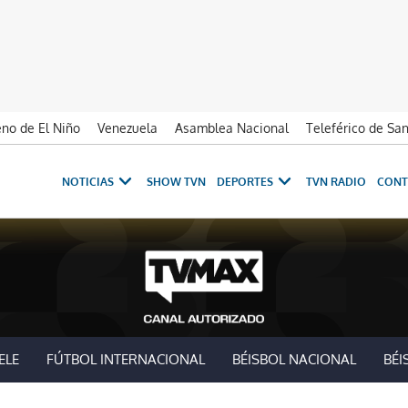
no de El Niño
Venezuela
Asamblea Nacional
Teleférico de Sa
NOTICIAS
SHOW TVN
DEPORTES
TVN RADIO
CONT
ELE
FÚTBOL INTERNACIONAL
BÉISBOL NACIONAL
BÉI