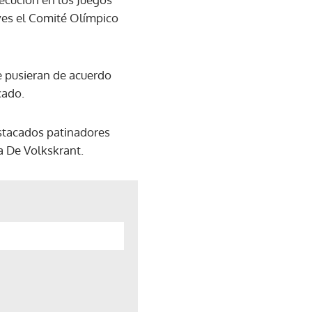
ves el Comité Olímpico
se pusieran de acuerdo
cado.
estacados patinadores
ia De Volkskrant.