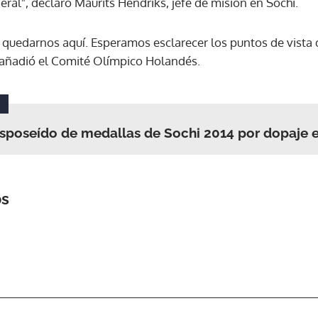
ral", declaró Maurits Hendriks, jefe de misión en Sochi.
ACEPTAR
quedarnos aquí. Esperamos esclarecer los puntos de vista
 añadió el Comité Olímpico Holandés.
sposeído de medallas de Sochi 2014 por dopaje e
os